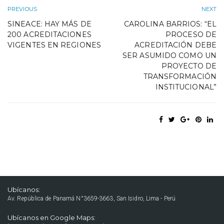
PREVIOUS
NEXT
SINEACE: HAY MÁS DE
CAROLINA BARRIOS: “EL
200 ACREDITACIONES
PROCESO DE
VIGENTES EN REGIONES
ACREDITACIÓN DEBE
SER ASUMIDO COMO UN
PROYECTO DE
TRANSFORMACIÓN
INSTITUCIONAL”
Ubícanos:
Av. República de Panamá N°3659-3663, San Isidro, Lima - Perú
Ubícanos en Google Maps: