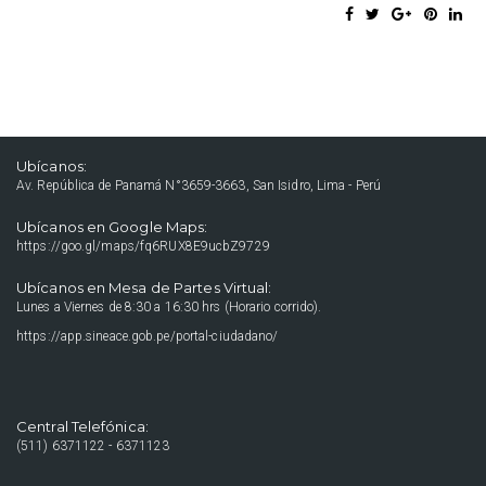
Ubícanos:
Av. República de Panamá N°3659-3663, San Isidro, Lima - Perú
Ubícanos en Google Maps:
https://goo.gl/maps/fq6RUX8E9ucbZ9729
Ubícanos en Mesa de Partes Virtual:
Lunes a Viernes de 8:30 a 16:30 hrs (Horario corrido).
https://app.sineace.gob.pe/portal-ciudadano/
Central Telefónica:
(511) 6371122 - 6371123