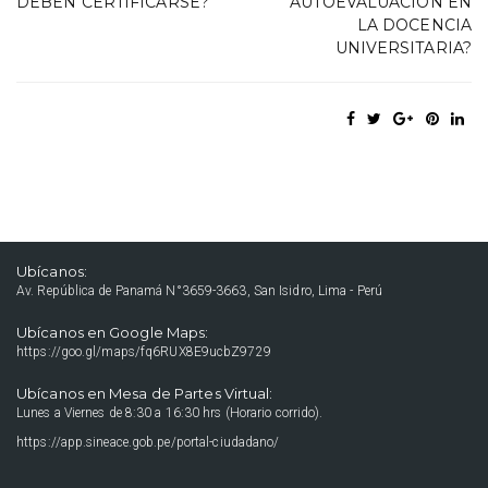
DEBEN CERTIFICARSE?
AUTOEVALUACIÓN EN
LA DOCENCIA
UNIVERSITARIA?
Ubícanos:
Av. República de Panamá N°3659-3663, San Isidro, Lima - Perú
Ubícanos en Google Maps:
https://goo.gl/maps/fq6RUX8E9ucbZ9729
Ubícanos en Mesa de Partes Virtual:
Lunes a Viernes de 8:30 a 16:30 hrs (Horario corrido).
https://app.sineace.gob.pe/portal-ciudadano/