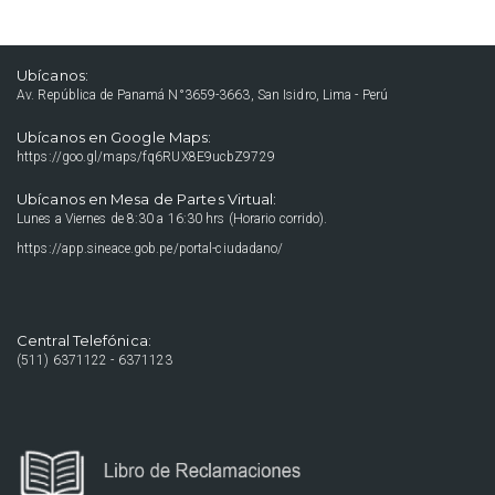
Ubícanos:
Av. República de Panamá N°3659-3663, San Isidro, Lima - Perú
Ubícanos en Google Maps:
https://goo.gl/maps/fq6RUX8E9ucbZ9729
Ubícanos en Mesa de Partes Virtual:
Lunes a Viernes de 8:30 a 16:30 hrs (Horario corrido).
https://app.sineace.gob.pe/portal-ciudadano/
Central Telefónica:
(511) 6371122 - 6371123