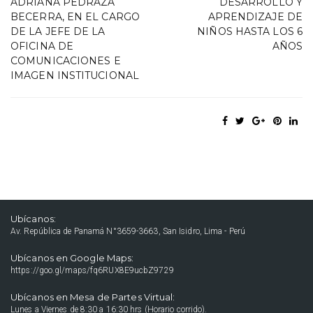
ADRIANA PEDRAZA
DESARROLLO Y
BECERRA, EN EL CARGO
APRENDIZAJE DE
DE LA JEFE DE LA
NIÑOS HASTA LOS 6
OFICINA DE
AÑOS
COMUNICACIONES E
IMAGEN INSTITUCIONAL
Ubícanos:
Av. República de Panamá N°3659-3663, San Isidro, Lima - Perú
Ubícanos en Google Maps:
https://goo.gl/maps/fq6RUX8E9ucbZ9729
Ubícanos en Mesa de Partes Virtual:
Lunes a Viernes de 8:30 a 16:30 hrs (Horario corrido).