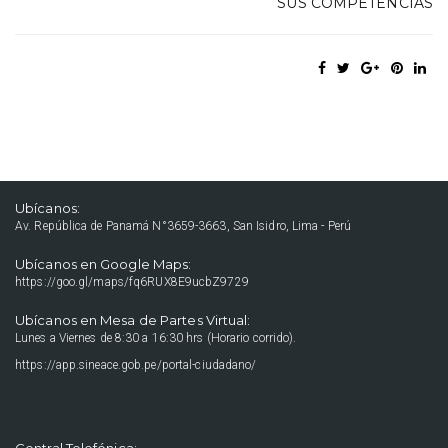
SUS COMPETENCIAS
Ubícanos:
Av. República de Panamá N°3659-3663, San Isidro, Lima - Perú
Ubícanos en Google Maps:
https://goo.gl/maps/fq6RUX8E9ucbZ9729
Ubícanos en Mesa de Partes Virtual:
Lunes a Viernes de 8:30 a 16:30 hrs (Horario corrido).
https://app.sineace.gob.pe/portal-ciudadano/