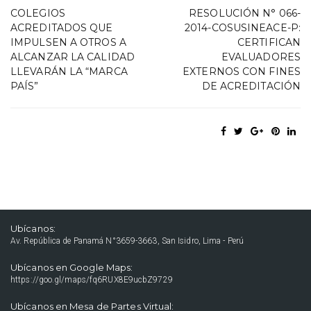
COLEGIOS
RESOLUCIÓN N° 066-
ACREDITADOS QUE
2014-COSUSINEACE-P:
IMPULSEN A OTROS A
CERTIFICAN
ALCANZAR LA CALIDAD
EVALUADORES
LLEVARÁN LA “MARCA
EXTERNOS CON FINES
PAÍS”
DE ACREDITACIÓN
Ubícanos:
Av. República de Panamá N°3659-3663, San Isidro, Lima - Perú
Ubícanos en Google Maps:
https://goo.gl/maps/fq6RUX8E9ucbZ9729
Ubícanos en Mesa de Partes Virtual: