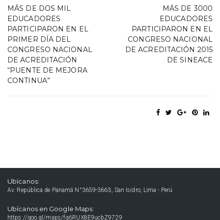
MÁS DE DOS MIL
MÁS DE 3000
EDUCADORES
EDUCADORES
PARTICIPARON EN EL
PARTICIPARON EN EL
PRIMER DÍA DEL
CONGRESO NACIONAL
CONGRESO NACIONAL
DE ACREDITACIÓN 2015
DE ACREDITACIÓN
DE SINEACE
“PUENTE DE MEJORA
CONTINUA”
Ubícanos:
Av. República de Panamá N°3659-3663, San Isidro, Lima - Perú
Ubícanos en Google Maps:
https://goo.gl/maps/fq6RUX8E9ucbZ9729