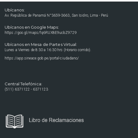
Ubícanos:
Av. República de Panamá N°3659-3663, San Isidro, Lima - Perú
Ubícanos en Google Maps:
https://goo.gl/maps/fq6RUX8E9ucbZ9729
Ubícanos en Mesa de Partes Virtual:
Lunes a Viernes de 8:30 a 16:30 hrs (Horario corrido).
https://app.sineace.gob.pe/portal-ciudadano/
Central Telefónica:
(511) 6371122 - 6371123