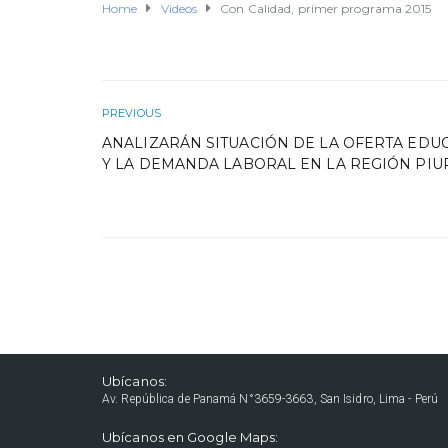
Home
Videos
Con Calidad, primer programa 2015
PREVIOUS
ANALIZARÁN SITUACIÓN DE LA OFERTA EDUC
Y LA DEMANDA LABORAL EN LA REGIÓN PI
Ubícanos:
Av. República de Panamá N°3659-3663, San Isidro, Lima - Perú
Ubícanos en Google Maps: