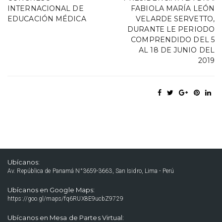
INTERNACIONAL DE
FABIOLA MARÍA LEÓN
EDUCACIÓN MÉDICA
VELARDE SERVETTO,
DURANTE LE PERIODO
COMPRENDIDO DEL 5
AL 18 DE JUNIO DEL
2019
Ubícanos:
Av. República de Panamá N°3659-3663, San Isidro, Lima - Perú
Ubícanos en Google Maps:
https://goo.gl/maps/fq6RUX8E9ucbZ9729
Ubícanos en Mesa de Partes Virtual: