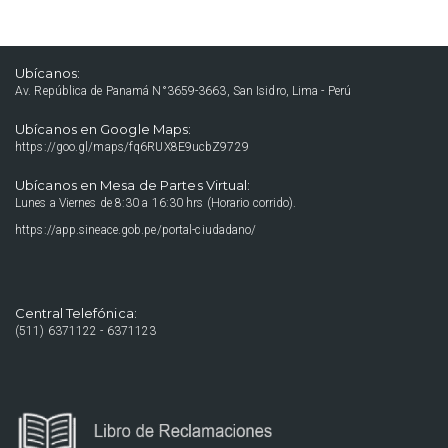
Ubícanos:
Av. República de Panamá N°3659-3663, San Isidro, Lima - Perú
Ubícanos en Google Maps:
https://goo.gl/maps/fq6RUX8E9ucbZ9729
Ubícanos en Mesa de Partes Virtual:
Lunes a Viernes de 8:30 a 16:30 hrs (Horario corrido).
https://app.sineace.gob.pe/portal-ciudadano/
Central Telefónica:
(511) 6371122 - 6371123