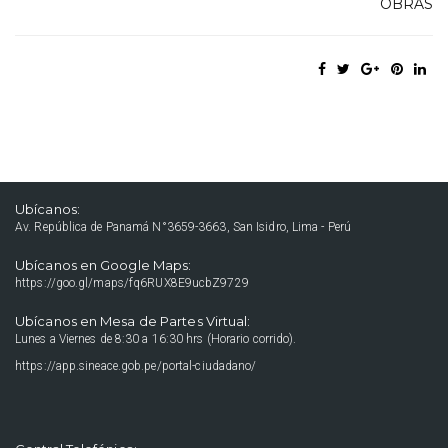
OBRAS
Ubícanos:
Av. República de Panamá N°3659-3663, San Isidro, Lima - Perú
Ubícanos en Google Maps:
https://goo.gl/maps/fq6RUX8E9ucbZ9729
Ubícanos en Mesa de Partes Virtual:
Lunes a Viernes de 8:30 a 16:30 hrs (Horario corrido).
https://app.sineace.gob.pe/portal-ciudadano/