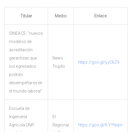
Titular
Medio
Enlace
SINEACE: “nuevos
modelos de
acreditación
garantizan que
News
https://goo.gl/yyCkZ9
los egresados
Trujillo
podrán
desempeñarse en
el mundo laboral”
Escuela de
Ingeniería
El
Agrícola UNP
Regional
https://goo.gl/KYYNqm