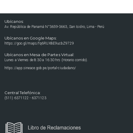
Ubícanos:
Av. República de Panamá N°3659-3663, San Isidro, Lima - Perú
Ubícanos en Google Maps:
https://goo.gl/maps/fq6RUX8E9ucbZ9729
Ubícanos en Mesa de Partes Virtual:
Lunes a Viernes de 8:30 a 16:30 hrs (Horario corrido).
https://app.sineace.gob.pe/portal-ciudadano/
Central Telefónica:
(511) 6371122 - 6371123