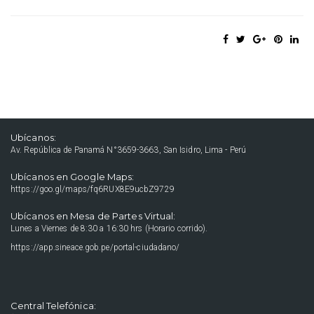
Ubícanos:
Av. República de Panamá N°3659-3663, San Isidro, Lima - Perú
Ubícanos en Google Maps:
https://goo.gl/maps/fq6RUX8E9ucbZ9729
Ubícanos en Mesa de Partes Virtual:
Lunes a Viernes de 8:30 a 16:30 hrs (Horario corrido).
https://app.sineace.gob.pe/portal-ciudadano/
Central Telefónica: