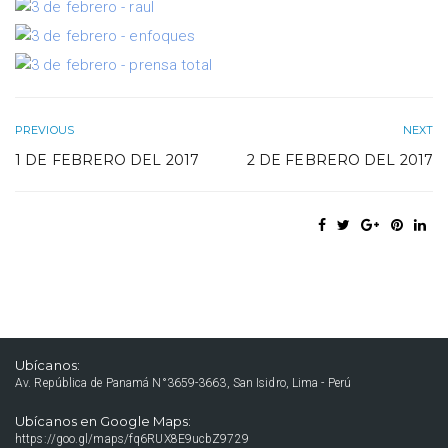
PREVIOUS
NEXT
1 DE FEBRERO DEL 2017
2 DE FEBRERO DEL 2017
Ubícanos:
Av. República de Panamá N°3659-3663, San Isidro, Lima - Perú
Ubícanos en Google Maps:
https://goo.gl/maps/fq6RUX8E9ucbZ9729