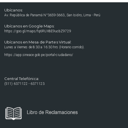
Ubícanos:
Av. República de Panamá N°3659-3663, San Isidro, Lima - Perú
Ubícanos en Google Maps:
https://goo.gl/maps/fq6RUX8E9ucbZ9729
Ubícanos en Mesa de Partes Virtual:
Lunes a Viernes de 8:30 a 16:30 hrs (Horario corrido).
https://app.sineace.gob.pe/portal-ciudadano/
Central Telefónica:
(511) 6371122 - 6371123