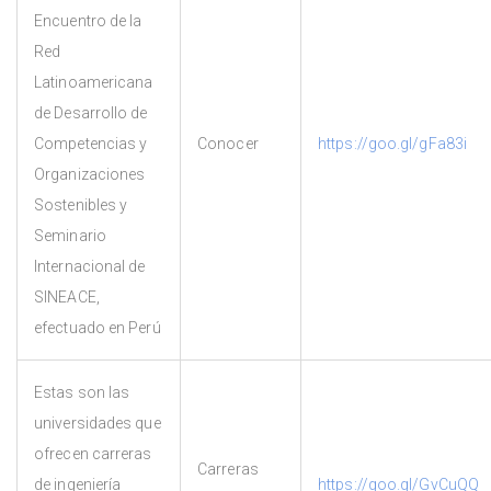
Encuentro de la
Red
Latinoamericana
de Desarrollo de
Competencias y
Conocer
https://goo.gl/gFa83i
Organizaciones
Sostenibles y
Seminario
Internacional de
SINEACE,
efectuado en Perú
Estas son las
universidades que
ofrecen carreras
Carreras
de ingeniería
https://goo.gl/GvCuQQ