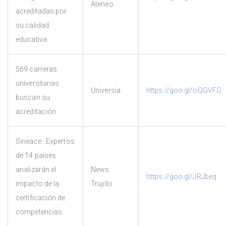
Ateneo
acreditadas por
su calidad
educativa
569 carreras
universitarias
Universia
https://goo.gl/oQGVFG
buscan su
acreditación
Sineace : Expertos
de 14 países
analizarán el
News
https://goo.gl/JRJbeq
impacto de la
Trujillo
certificación de
competencias