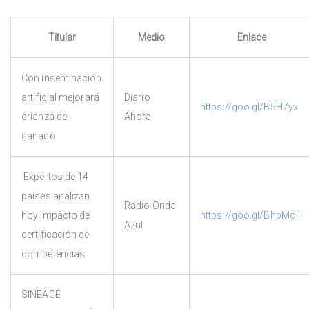
Titular
Medio
Enlace
Con inseminación
artificial mejorará
Diario
https://goo.gl/B5H7yx
crianza de
Ahora
ganado
Expertos de 14
países analizan
Radio Onda
hoy impacto de
https://goo.gl/BhpMo1
Azul
certificación de
competencias
SINEACE