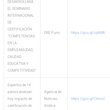
DESARROLLARÁ
EL SEMINARIO
INTERNACIONAL
DE
CERTIFICACIÓN:
DRE Puno
https://goo.gl/ojktM8
“COMPETENCIAS
EN LA
EMPLEABILIDAD,
CALIDAD
EDUCATIVA Y
COMPETITIVIDAD”
Expertos de 14
países analizan
Agencia de
hoy impacto de
Noticias
https://goo.gl/CtnnsC
certificación de
Andina