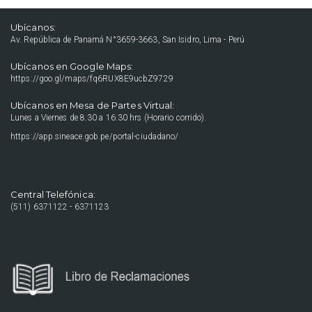
Ubícanos:
Av. República de Panamá N°3659-3663, San Isidro, Lima - Perú
Ubícanos en Google Maps:
https://goo.gl/maps/fq6RUX8E9ucbZ9729
Ubícanos en Mesa de Partes Virtual:
Lunes a Viernes de 8:30 a 16:30 hrs (Horario corrido).
https://app.sineace.gob.pe/portal-ciudadano/
Central Telefónica:
(511) 6371122 - 6371123