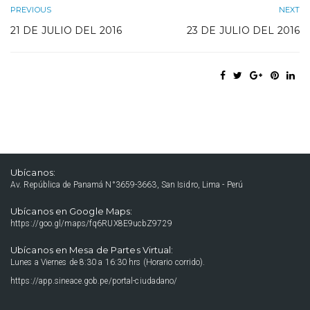
PREVIOUS
NEXT
21 DE JULIO DEL 2016
23 DE JULIO DEL 2016
Ubícanos:
Av. República de Panamá N°3659-3663, San Isidro, Lima - Perú
Ubícanos en Google Maps:
https://goo.gl/maps/fq6RUX8E9ucbZ9729
Ubícanos en Mesa de Partes Virtual:
Lunes a Viernes de 8:30 a 16:30 hrs (Horario corrido).
https://app.sineace.gob.pe/portal-ciudadano/