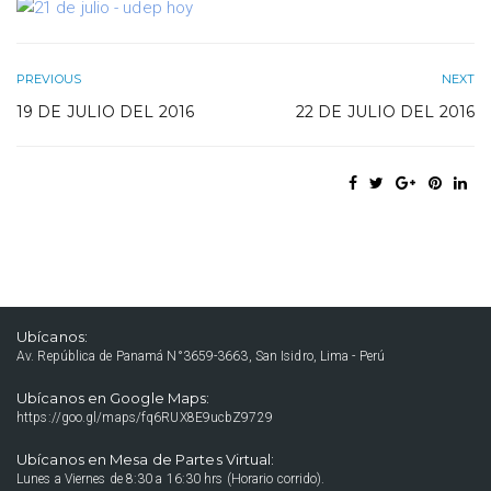
PREVIOUS
NEXT
19 DE JULIO DEL 2016
22 DE JULIO DEL 2016
Ubícanos:
Av. República de Panamá N°3659-3663, San Isidro, Lima - Perú
Ubícanos en Google Maps:
https://goo.gl/maps/fq6RUX8E9ucbZ9729
Ubícanos en Mesa de Partes Virtual:
Lunes a Viernes de 8:30 a 16:30 hrs (Horario corrido).