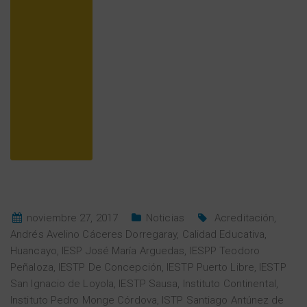
noviembre 27, 2017
Noticias
Acreditación
,
Andrés Avelino Cáceres Dorregaray
,
Calidad Educativa
,
Huancayo
,
IESP José María Arguedas
,
IESPP Teodoro
Peñaloza
,
IESTP De Concepción
,
IESTP Puerto Libre
,
IESTP
San Ignacio de Loyola
,
IESTP Sausa
,
Instituto Continental
,
Instituto Pedro Monge Córdova
,
ISTP Santiago Antúnez de