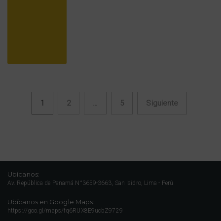
1
2
…
5
Siguiente
Navegación de entradas
Ubícanos:
Av. República de Panamá N°3659-3663, San Isidro, Lima - Perú
Ubícanos en Google Maps:
https://goo.gl/maps/fq6RUX8E9ucbZ9729