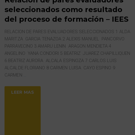
seleccionados como resultado
del proceso de formación – IEES
RELACION DE PARES EVALUADORES SELECCIONADOS 1 ALDA
MARITZA GARCIA TENAZOA 2 ALEXIS MANUEL PANCORVO
PARRAVECINO 3 AMARU LENIN ARAGON MENDIETA 4
ANGELINO YANA CONDORI 5 BEATRIZ JUAREZ CHAPILLIQUEN
6 BEATRIZ AURORA ALCALA ESPINOZA 7 CARLOS LUIS
ALCALDE FLORIANO 8 CARMEN LUISA CAYO ESPINO 9
CARMEN
…
LEER MAS