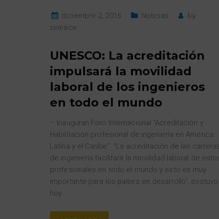
diciembre 2, 2016
Noticias
by
sineace
UNESCO: La acreditación
impulsará la movilidad
laboral de los ingenieros
en todo el mundo
– Inauguran Foro Internacional “Acreditación y
Habilitación profesional de ingeniería en América
Latina y el Caribe”. “La acreditación de las carrera
de ingeniería facilitará la movilidad laboral de esto
profesionales en todo el mundo y esto es muy
importante para los países en desarrollo”, sostuvo
hoy
…