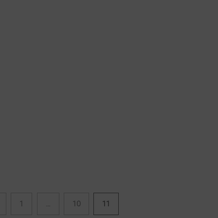
1
…
10
11
as