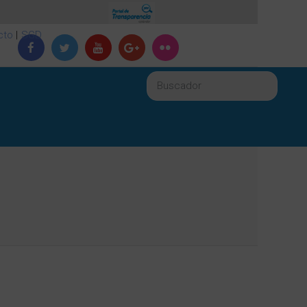
cto
|
SGD