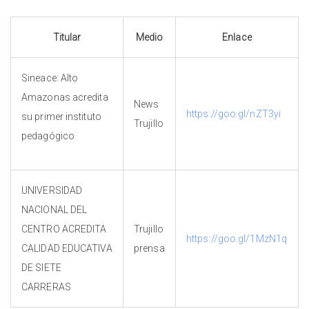
Titular
Medio
Enlace
Sineace: Alto
Amazonas acredita
News
https://goo.gl/nZT3yi
su primer instituto
Trujillo
pedagógico
UNIVERSIDAD
NACIONAL DEL
CENTRO ACREDITA
Trujillo
https://goo.gl/1MzN1q
CALIDAD EDUCATIVA
prensa
DE SIETE
CARRERAS