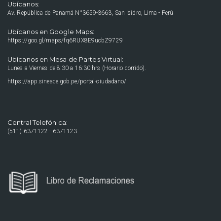
Ubícanos:
Av. República de Panamá N°3659-3663, San Isidro, Lima - Perú
Ubícanos en Google Maps:
https://goo.gl/maps/fq6RUX8E9ucbZ9729
Ubícanos en Mesa de Partes Virtual:
Lunes a Viernes de 8:30 a 16:30 hrs (Horario corrido).
https://app.sineace.gob.pe/portal-ciudadano/
Central Telefónica:
(511) 6371122 - 6371123