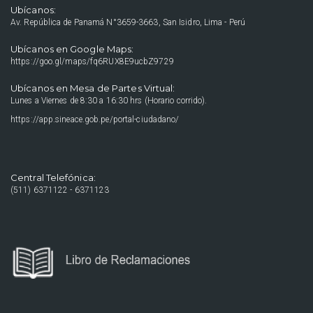
Ubícanos:
Av. República de Panamá N°3659-3663, San Isidro, Lima - Perú
Ubícanos en Google Maps:
https://goo.gl/maps/fq6RUX8E9ucbZ9729
Ubícanos en Mesa de Partes Virtual:
Lunes a Viernes de 8:30 a 16:30 hrs (Horario corrido).
https://app.sineace.gob.pe/portal-ciudadano/
Central Telefónica:
(511) 6371122 - 6371123