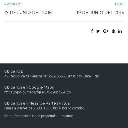
PREVIOUS
NEXT
17 DE JUNIO DEL 2016
19 DE JUNIO DEL 2016
Ubícanos:
Av. República de Panamá N°3659-3663, San Isidro, Lima - Perú
Ubícanos en Google Maps:
https://goo.gl/maps/fq6RUX8E9ucbZ9729
Ubícanos en Mesa de Partes Virtual:
Lunes a Viernes de 8:30 a 16:30 hrs (Horario corrido).
https://app.sineace.gob.pe/portal-ciudadano/