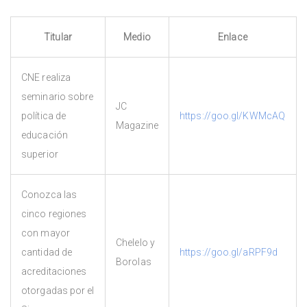
Titular
Medio
Enlace
CNE realiza
seminario sobre
JC
política de
https://goo.gl/KWMcAQ
Magazine
educación
superior
Conozca las
cinco regiones
con mayor
Chelelo y
cantidad de
https://goo.gl/aRPF9d
Borolas
acreditaciones
otorgadas por el