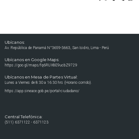
Ubícanos:
Av. República de Panamá N°3659-3663, San Isidro, Lima - Perú
Ubícanos en Google Maps:
https://goo.gl/maps/fq6RUX8E9ucbZ9729
Ubícanos en Mesa de Partes Virtual:
Lunes a Viernes de 8:30 a 16:30 hrs (Horario corrido).
https://app.sineace.gob.pe/portal-ciudadano/
Central Telefónica:
(511) 6371122 - 6371123