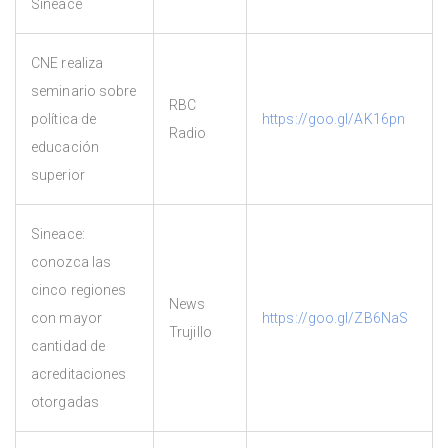
Sineace
CNE realiza
seminario sobre
RBC
política de
https://goo.gl/AK16pn
Radio
educación
superior
Sineace:
conozca las
cinco regiones
News
con mayor
https://goo.gl/ZB6NaS
Trujillo
cantidad de
acreditaciones
otorgadas