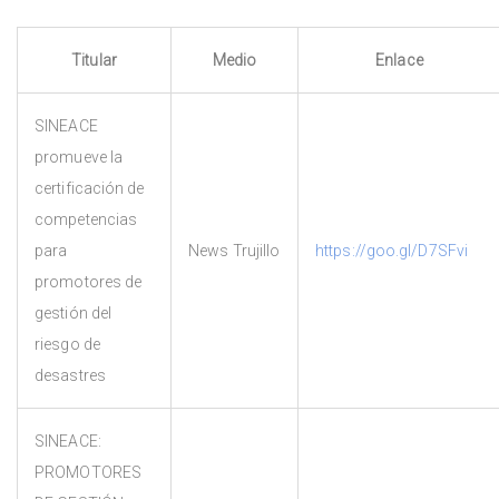
Titular
Medio
Enlace
SINEACE
promueve la
certificación de
competencias
para
News Trujillo
https://goo.gl/D7SFvi
promotores de
gestión del
riesgo de
desastres
SINEACE:
PROMOTORES