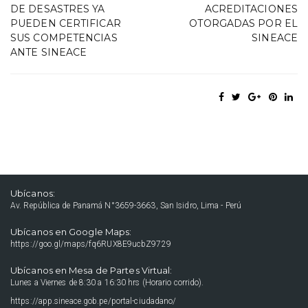
DE DESASTRES YA
ACREDITACIONES
PUEDEN CERTIFICAR
OTORGADAS POR EL
SUS COMPETENCIAS
SINEACE
ANTE SINEACE
Ubícanos:
Av. República de Panamá N°3659-3663, San Isidro, Lima - Perú
Ubícanos en Google Maps:
https://goo.gl/maps/fq6RUX8E9ucbZ9729
Ubícanos en Mesa de Partes Virtual:
Lunes a Viernes de 8:30 a 16:30 hrs (Horario corrido).
https://app.sineace.gob.pe/portal-ciudadano/