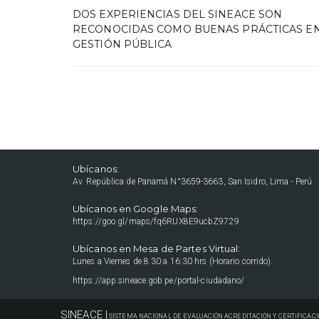
DOS EXPERIENCIAS DEL SINEACE SON
RECONOCIDAS COMO BUENAS PRÁCTICAS E
GESTIÓN PÚBLICA
Ubícanos:
Av. República de Panamá N°3659-3663, San Isidro, Lima - Perú
Ubícanos en Google Maps:
https://goo.gl/maps/fq6RUX8E9ucbZ9729
Ubícanos en Mesa de Partes Virtual:
Lunes a Viernes de 8:30 a 16:30 hrs (Horario corrido).
https://app.sineace.gob.pe/portal-ciudadano/
SINEACE |
SISTEMA NACIONAL DE EVALUACIÓN ACREDITACIÓN Y CERTIFICACI