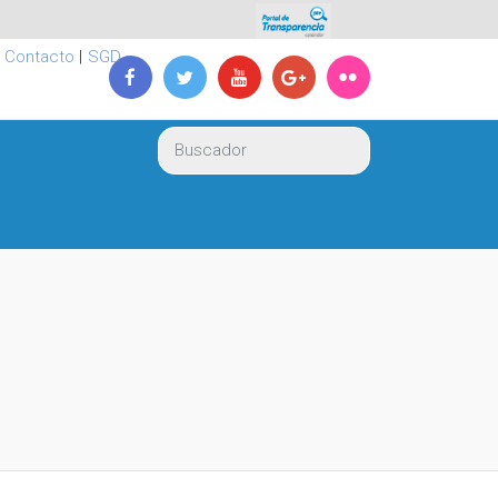
|
Contacto
|
SGD