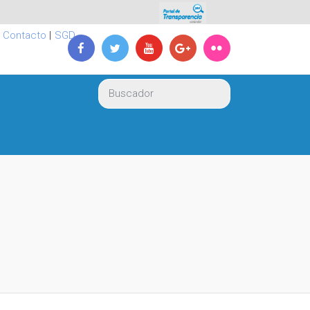
|
Contacto
|
SGD