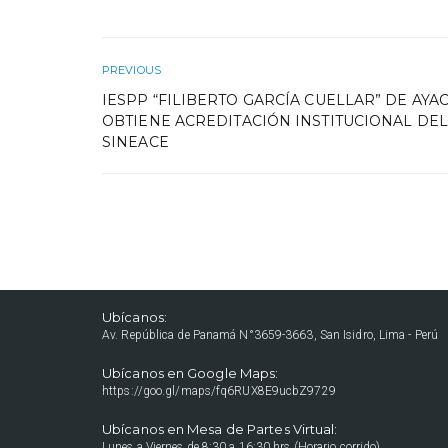
PREVIOUS
IESPP “FILIBERTO GARCÍA CUELLAR” DE AY
OBTIENE ACREDITACIÓN INSTITUCIONAL DEL
SINEACE
Ubícanos:
Av. República de Panamá N°3659-3663, San Isidro, Lima - Perú
Ubícanos en Google Maps:
https://goo.gl/maps/fq6RUX8E9ucbZ9729
Ubícanos en Mesa de Partes Virtual:
Lunes a Viernes de 8:30 a 16:30 hrs (Horario corrido).