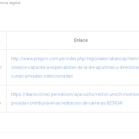
encia digital
o
Enlace
http://www.pregon.com.pe/index.php/regionales/abancay/item
n
sineace-capacita-a-especialistas-de-la-dre-apurimac-y-directora
cunas-privadas-seleccionadas
https://diariocorreo.pe/edicion/ayacucho/rector-unsch-inversio
o
privada-contriburia-en-acreditacion-de-carreras-823934/