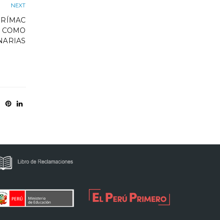
NEXT
URÍMAC
S COMO
NARIAS