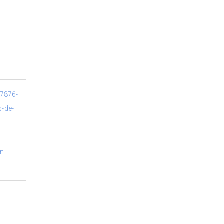
/7876-
s-de-
n-