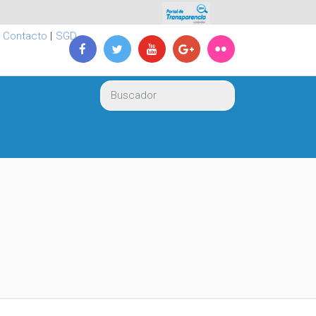
|
Contacto
|
SGD