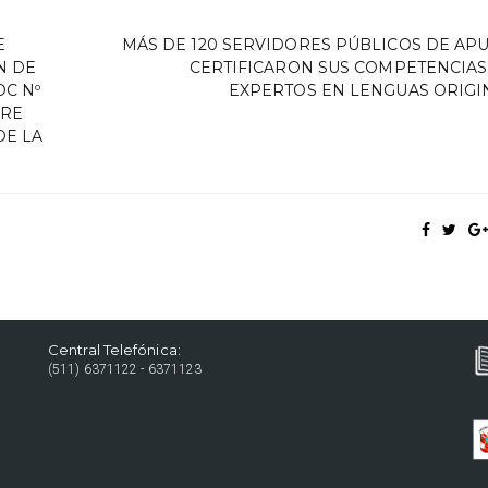
E
MÁS DE 120 SERVIDORES PÚBLICOS DE AP
N DE
CERTIFICARON SUS COMPETENCIA
OC Nº
EXPERTOS EN LENGUAS ORIGI
BRE
DE LA
Central Telefónica:
(511) 6371122 - 6371123