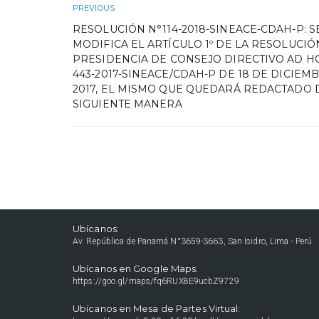
PREVIOUS
RESOLUCIÓN N°114-2018-SINEACE-CDAH-P: S
MODIFICA EL ARTÍCULO 1º DE LA RESOLUCIÓ
PRESIDENCIA DE CONSEJO DIRECTIVO AD H
443-2017-SINEACE/CDAH-P DE 18 DE DICIEM
2017, EL MISMO QUE QUEDARÁ REDACTADO 
SIGUIENTE MANERA
Ubícanos:
Av. República de Panamá N°3659-3663, San Isidro, Lima - Perú
Ubícanos en Google Maps:
https://goo.gl/maps/fq6RUX8E9ucbZ9729
Ubícanos en Mesa de Partes Virtual: