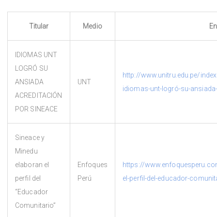
Titular
Medio
En
IDIOMAS UNT
LOGRÓ SU
http://www.unitru.edu.pe/ind
ANSIADA
UNT
idiomas-unt-logró-su-ansiada-
ACREDITACIÓN
POR SINEACE
Sineace y
Minedu
elaboran el
Enfoques
https://www.enfoquesperu.co
perfil del
Perú
el-perfil-del-educador-comunit
“Educador
Comunitario”