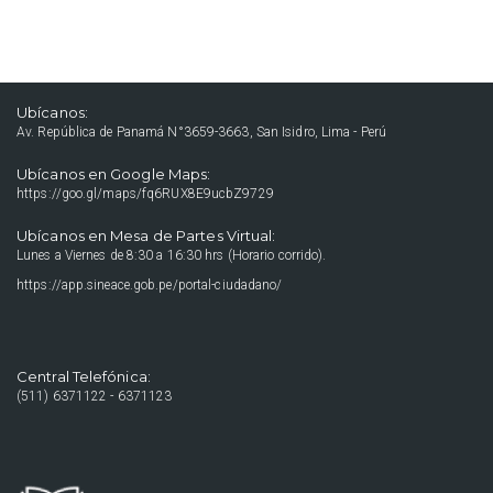
Ubícanos:
Av. República de Panamá N°3659-3663, San Isidro, Lima - Perú
Ubícanos en Google Maps:
https://goo.gl/maps/fq6RUX8E9ucbZ9729
Ubícanos en Mesa de Partes Virtual:
Lunes a Viernes de 8:30 a 16:30 hrs (Horario corrido).
https://app.sineace.gob.pe/portal-ciudadano/
Central Telefónica:
(511) 6371122 - 6371123