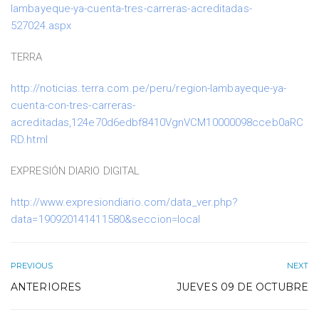
lambayeque-ya-cuenta-tres-carreras-acreditadas-
527024.aspx
TERRA
http://noticias.terra.com.pe/peru/region-lambayeque-ya-
cuenta-con-tres-carreras-
acreditadas,124e70d6edbf8410VgnVCM10000098cceb0aRC
RD.html
EXPRESIÓN DIARIO DIGITAL
http://www.expresiondiario.com/data_ver.php?
data=190920141411580&seccion=local
PREVIOUS
NEXT
ANTERIORES
JUEVES 09 DE OCTUBRE