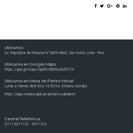
Ubícanos:
Av. República de Panamá N°3659-3663, San Isidro, Lima - Perú
Ubícanos en Google Maps:
https://goo.gl/maps/fq6RUX8E9ucbZ9729
Ubícanos en Mesa de Partes Virtual:
Lunes a Viernes de 8:30 a 16:30 hrs (Horario corrido).
https://app.sineace.gob.pe/portal-ciudadano/
Central Telefónica:
(511) 6371122 - 6371123