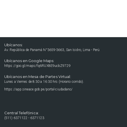
Ubícanos:
Av. República de Panamá N°3659-3663, San Isidro, Lima - Perú
Ubícanos en Google Maps:
https://goo.gl/maps/fq6RUX8E9ucbZ9729
Ubícanos en Mesa de Partes Virtual:
Lunes a Viernes de 8:30 a 16:30 hrs (Horario corrido).
https://app.sineace.gob.pe/portal-ciudadano/
Central Telefónica:
(511) 6371122 - 6371123