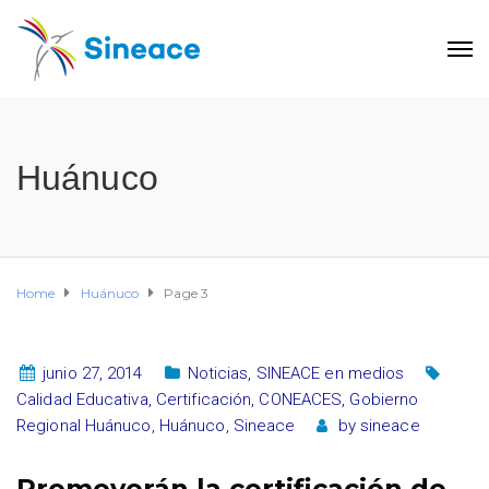
Huánuco
Home
Huánuco
Page 3
junio 27, 2014
Noticias
,
SINEACE en medios
Calidad Educativa
,
Certificación
,
CONEACES
,
Gobierno
Regional Huánuco
,
Huánuco
,
Sineace
by
sineace
Promoverán la certificación de