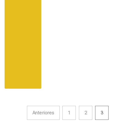
Anteriores
1
2
3
Navegación de entradas