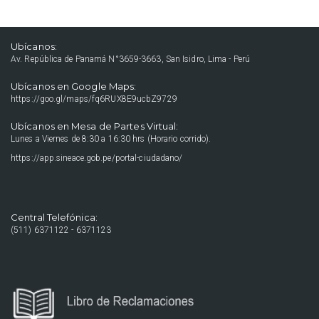
Ubícanos:
Av. República de Panamá N°3659-3663, San Isidro, Lima - Perú
Ubícanos en Google Maps:
https://goo.gl/maps/fq6RUX8E9ucbZ9729
Ubícanos en Mesa de Partes Virtual:
Lunes a Viernes de 8:30 a 16:30 hrs (Horario corrido).
https://app.sineace.gob.pe/portal-ciudadano/
Central Telefónica:
(511) 6371122 - 6371123