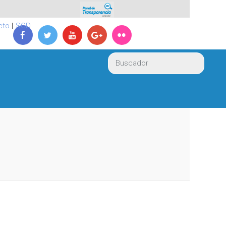
cto
|
SGD