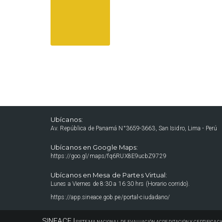
Ubícanos:
Av. República de Panamá N°3659-3663, San Isidro, Lima - Perú
Ubícanos en Google Maps:
https://goo.gl/maps/fq6RUX8E9ucbZ9729
Ubícanos en Mesa de Partes Virtual:
Lunes a Viernes de 8:30 a 16:30 hrs (Horario corrido).
https://app.sineace.gob.pe/portal-ciudadano/
SINEACE |
SISTEMA NACIONAL DE EVALUACIÓN ACREDITACIÓN Y CERTIFICACI