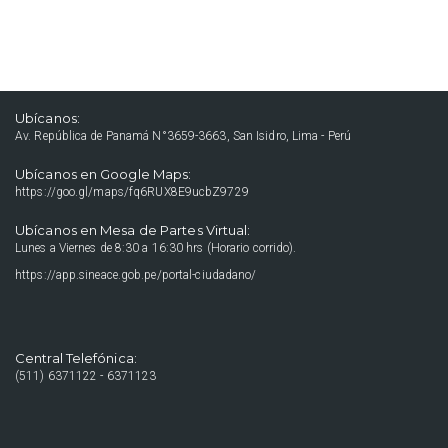
Ubícanos:
Av. República de Panamá N°3659-3663, San Isidro, Lima - Perú
Ubícanos en Google Maps:
https://goo.gl/maps/fq6RUX8E9ucbZ9729
Ubícanos en Mesa de Partes Virtual:
Lunes a Viernes de 8:30 a 16:30 hrs (Horario corrido).
https://app.sineace.gob.pe/portal-ciudadano/
Central Telefónica:
(511) 6371122 - 6371123