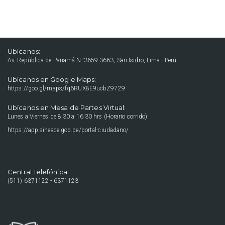
Ubícanos:
Av. República de Panamá N°3659-3663, San Isidro, Lima - Perú
Ubícanos en Google Maps:
https://goo.gl/maps/fq6RUX8E9ucbZ9729
Ubícanos en Mesa de Partes Virtual:
Lunes a Viernes de 8:30 a 16:30 hrs (Horario corrido).
https://app.sineace.gob.pe/portal-ciudadano/
Central Telefónica:
(511) 6371122 - 6371123