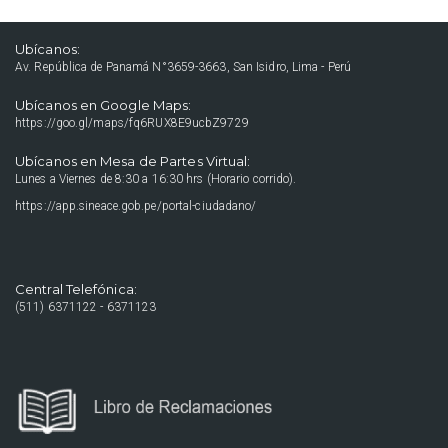
Ubícanos:
Av. República de Panamá N°3659-3663, San Isidro, Lima - Perú
Ubícanos en Google Maps:
https://goo.gl/maps/fq6RUX8E9ucbZ9729
Ubícanos en Mesa de Partes Virtual:
Lunes a Viernes de 8:30 a 16:30 hrs (Horario corrido).
https://app.sineace.gob.pe/portal-ciudadano/
Central Telefónica:
(511) 6371122 - 6371123