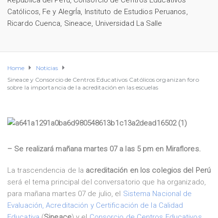
República del Perú
,
Consorcio de Centros Educativos
Católicos
,
Fe y AlegrÍa
,
Instituto de Estudios Peruanos
,
Ricardo Cuenca
,
Sineace
,
Universidad La Salle
Home
Noticias
Sineace y Consorcio de Centros Educativos Católicos organizan foro
sobre la importancia de la acreditación en las escuelas
– Se realizará mañana martes 07 a las 5 pm en Miraflores.
La trascendencia de la
acreditación en los colegios del Perú
será el tema principal del conversatorio que ha organizado,
para mañana martes 07 de julio, el
Sistema Nacional de
Evaluación, Acreditación y Certificación de la Calidad
Educativa
(
Sineace
) y el
Consorcio de Centros Educativos