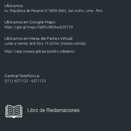
Ubícanos:
Av. República de Panamá N°3659-3663, San Isidro, Lima - Perú
Ubícanos en Google Maps:
https://goo.gl/maps/fq6RUX8E9ucbZ9729
Ubícanos en Mesa de Partes Virtual:
Lunes a Viernes de 8:30 a 16:30 hrs (Horario corrido).
https://app.sineace.gob.pe/portal-ciudadano/
Central Telefónica:
(511) 6371122 - 6371123