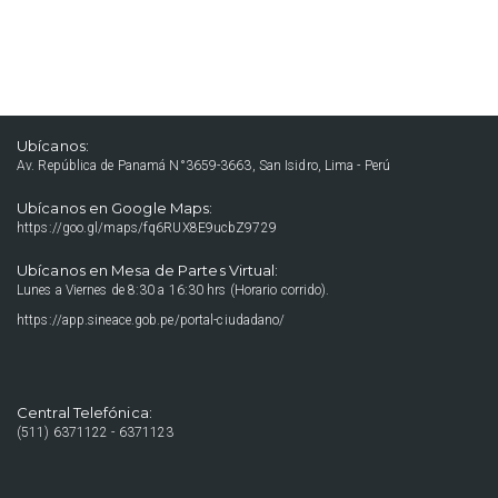
Ubícanos:
Av. República de Panamá N°3659-3663, San Isidro, Lima - Perú
Ubícanos en Google Maps:
https://goo.gl/maps/fq6RUX8E9ucbZ9729
Ubícanos en Mesa de Partes Virtual:
Lunes a Viernes de 8:30 a 16:30 hrs (Horario corrido).
https://app.sineace.gob.pe/portal-ciudadano/
Central Telefónica:
(511) 6371122 - 6371123