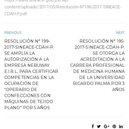
https://www.sineace.gob.pe/wp-
content/uploads/2017/05/Resolución-N°196-2017-SINEACE-
CDAH-P.pdf
PREVIOUS
NEXT
RESOLUCIÓN N° 199-
RESOLUCIÓN N° 195-
2017-SINEACE-CDAH-P:
2017-SINEACE-CDAH-P:
SE AMPLÍA LA
SE OTORGA LA
AUTORIZACIÓN A LA
ACREDITACIÓN A LA
EMPRESA NEBUWAY
CARRERA PROFESIONAL
E.I.R.L. PARA CERTIFICAR
DE MEDICINA HUMANA
COMPETENCIAS EN LA
DE LA UNIVERSIDAD
OCUPACIÓN DE
RICARDO PALMA POR 3
“OPERARIO DE
AÑOS
CONFECCIONES CON
MÁQUINAS DE TEJIDO
PLANO” POR 5 AÑOS