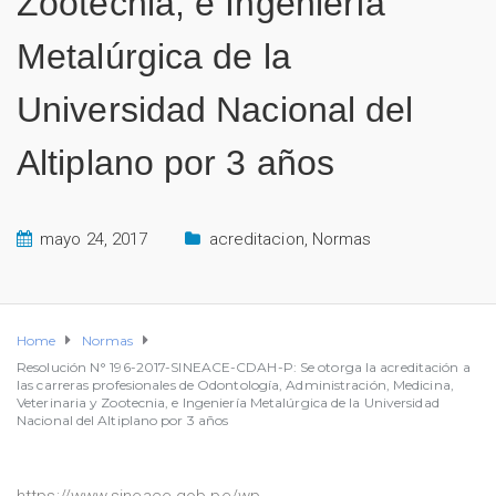
Zootecnia, e Ingeniería
Metalúrgica de la
Universidad Nacional del
Altiplano por 3 años
mayo 24, 2017
acreditacion
,
Normas
Home
Normas
Resolución N° 196-2017-SINEACE-CDAH-P: Se otorga la acreditación a
las carreras profesionales de Odontología, Administración, Medicina,
Veterinaria y Zootecnia, e Ingeniería Metalúrgica de la Universidad
Nacional del Altiplano por 3 años