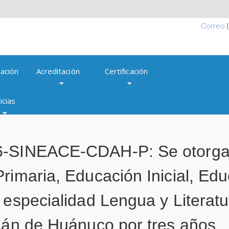
Correo
ación
Acreditación
Certificación
icias
-SINEACE-CDAH-P: Se otorga l
rimaria, Educación Inicial, Edu
 especialidad Lengua y Literatu
izán de Huánuco por tres años