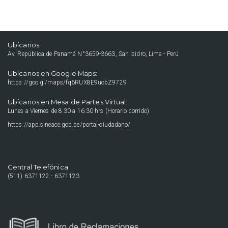
Ubícanos:
Av. República de Panamá N°3659-3663, San Isidro, Lima - Perú
Ubícanos en Google Maps:
https://goo.gl/maps/fq6RUX8E9ucbZ9729
Ubícanos en Mesa de Partes Virtual:
Lunes a Viernes de 8:30 a 16:30 hrs (Horario corrido).
https://app.sineace.gob.pe/portal-ciudadano/
Central Telefónica:
(511) 6371122 - 6371123