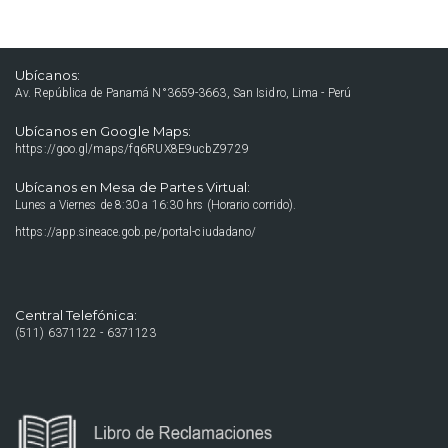
Ubícanos:
Av. República de Panamá N°3659-3663, San Isidro, Lima - Perú
Ubícanos en Google Maps:
https://goo.gl/maps/fq6RUX8E9ucbZ9729
Ubícanos en Mesa de Partes Virtual:
Lunes a Viernes de 8:30 a 16:30 hrs (Horario corrido).
https://app.sineace.gob.pe/portal-ciudadano/
Central Telefónica:
(511) 6371122 - 6371123