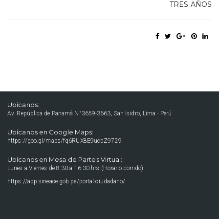
TRES AÑOS
Ubícanos:
Av. República de Panamá N°3659-3663, San Isidro, Lima - Perú
Ubícanos en Google Maps:
https://goo.gl/maps/fq6RUX8E9ucbZ9729
Ubícanos en Mesa de Partes Virtual:
Lunes a Viernes de 8:30 a 16:30 hrs (Horario corrido).
https://app.sineace.gob.pe/portal-ciudadano/