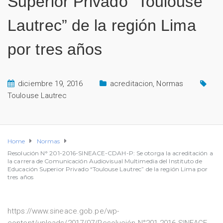
Superior Privado “Toulouse
Lautrec” de la región Lima
por tres años
diciembre 19, 2016
acreditacion
,
Normas
Toulouse Lautrec
Home
Normas
Resolución N° 201-2016-SINEACE-CDAH-P: Se otorga la acreditación a
la carrera de Comunicación Audiovisual Multimedia del Instituto de
Educación Superior Privado “Toulouse Lautrec” de la región Lima por
tres años
https://www.sineace.gob.pe/wp-