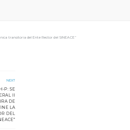
nica transitoria del Ente Rector del SINEACE”
NEXT
-P: SE
RAL II
URA DE
INE LA
OR DEL
NEACE”