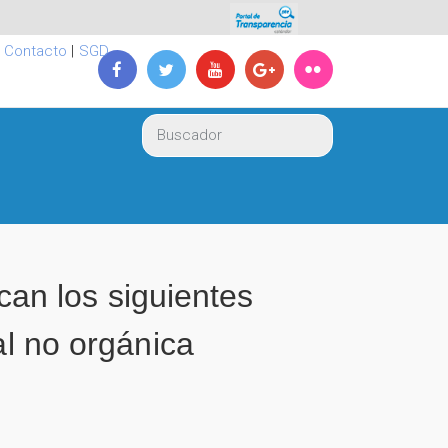
|
Contacto
|
SGD
n los siguientes
al no orgánica