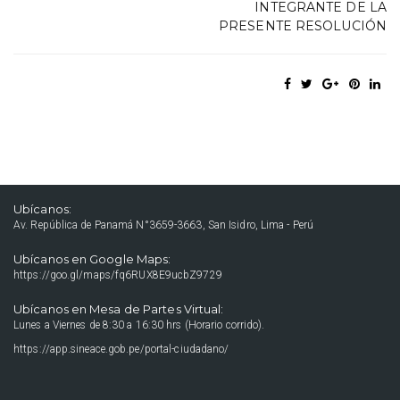
INTEGRANTE DE LA
PRESENTE RESOLUCIÓN
Ubícanos:
Av. República de Panamá N°3659-3663, San Isidro, Lima - Perú
Ubícanos en Google Maps:
https://goo.gl/maps/fq6RUX8E9ucbZ9729
Ubícanos en Mesa de Partes Virtual:
Lunes a Viernes de 8:30 a 16:30 hrs (Horario corrido).
https://app.sineace.gob.pe/portal-ciudadano/