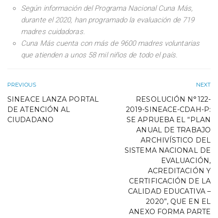
Según información del Programa Nacional Cuna Más,
durante el 2020, han programado la evaluación de 719
madres cuidadoras.
Cuna Más cuenta con más de 9600 madres voluntarias
que atienden a unos 58 mil niños de todo el país.
PREVIOUS
NEXT
SINEACE LANZA PORTAL
RESOLUCIÓN N°122-
DE ATENCIÓN AL
2019-SINEACE-CDAH-P:
CIUDADANO
SE APRUEBA EL “PLAN
ANUAL DE TRABAJO
ARCHIVÍSTICO DEL
SISTEMA NACIONAL DE
EVALUACIÓN,
ACREDITACIÓN Y
CERTIFICACIÓN DE LA
CALIDAD EDUCATIVA –
2020”, QUE EN EL
ANEXO FORMA PARTE