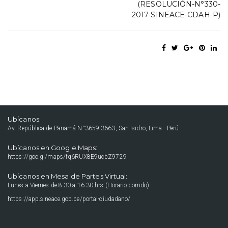
(RESOLUCIÓN-N°330-
2017-SINEACE-CDAH-P)
Ubícanos:
Av. República de Panamá N°3659-3663, San Isidro, Lima - Perú
Ubícanos en Google Maps:
https://goo.gl/maps/fq6RUX8E9ucbZ9729
Ubícanos en Mesa de Partes Virtual:
Lunes a Viernes de 8:30 a 16:30 hrs (Horario corrido).
https://app.sineace.gob.pe/portal-ciudadano/