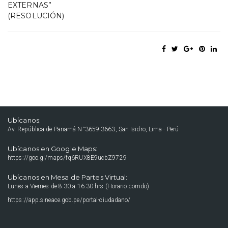
EXTERNAS”
(RESOLUCIÓN)
Ubícanos:
Av. República de Panamá N°3659-3663, San Isidro, Lima - Perú
Ubícanos en Google Maps:
https://goo.gl/maps/fq6RUX8E9ucbZ9729
Ubícanos en Mesa de Partes Virtual:
Lunes a Viernes de 8:30 a 16:30 hrs (Horario corrido).
https://app.sineace.gob.pe/portal-ciudadano/